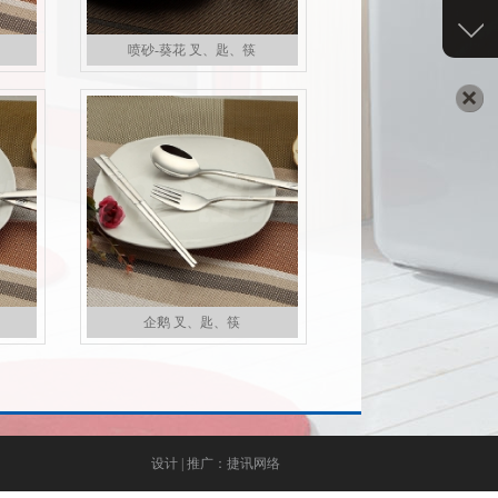
喷砂-葵花 叉、匙、筷
企鹅 叉、匙、筷
设计 | 推广：捷讯网络