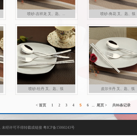
喷砂-吉祥龙 叉、匙、...
喷砂-角花 叉、匙、筷
喷砂-牡丹 叉、匙、筷
皮尔卡丹 叉、匙、筷
< 首页
1
2
3
4
5
6
...
尾页 >
共
86
条记录
所有，未经许可不得转载或链接
粤ICP备15060243号