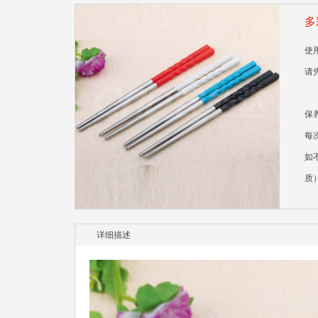
多
使
请
保
每
如
质
详细描述