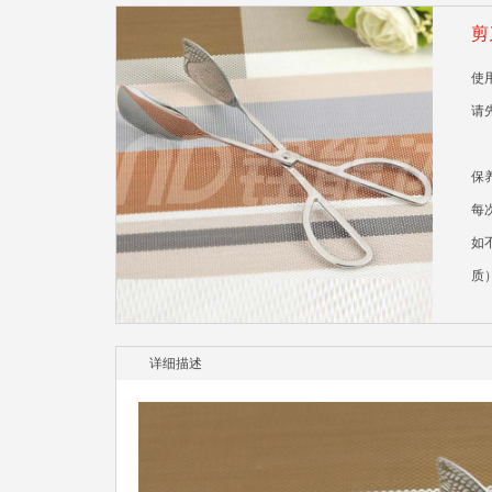
剪
使
请
保
每
如
质
详细描述