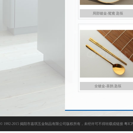
局部镀金-鸳鸯 匙筷
全镀金-喜鹊 匙筷
©
1992-2015 揭阳市嘉琪五金制品有限公司版权所有，未经许可不得转载或链接
粤ICP